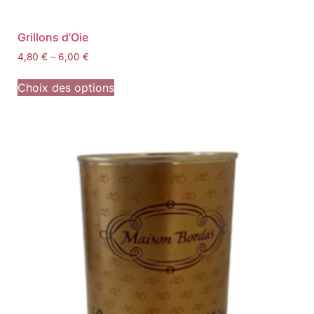
Grillons d’Oie
4,80
€
–
6,00
€
Choix des options