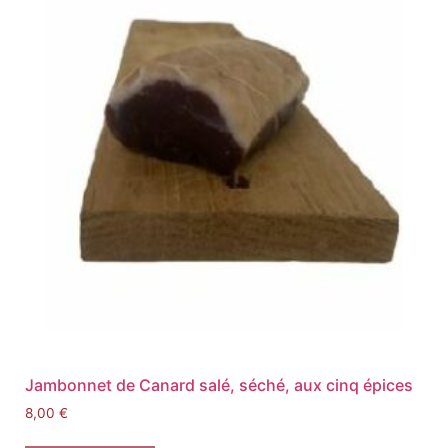
Jambonnet de Canard salé, séché, aux cinq épices
8,00
€