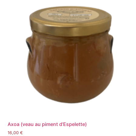
Axoa (veau au piment d’Espelette)
16,00
€