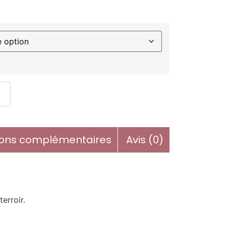
R
ions complémentaires
Avis (0)
erroir.