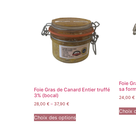
Foie Gr
sa form
Foie Gras de Canard Entier truffé
3% (bocal)
24,00
€
28,00
€
–
37,90
€
Choix 
Choix des options