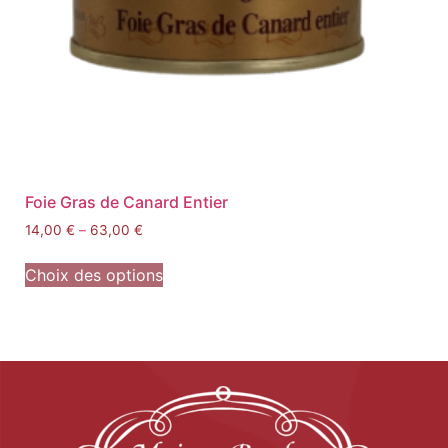
Foie Gras de Canard Entier
14,00
€
–
63,00
€
Choix des options