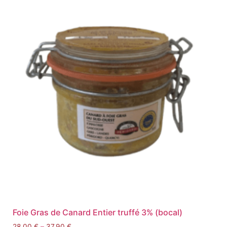
Foie Gras de Canard Entier truffé 3% (bocal)
28,00
€
–
37,90
€