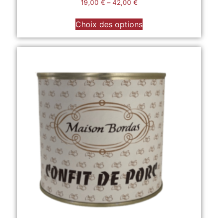
19,00
€
–
42,00
€
Choix des options