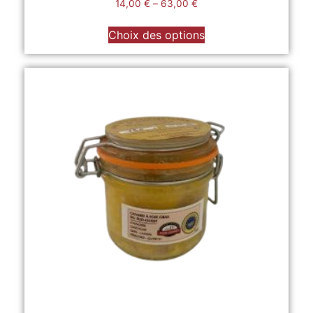
14,00
€
–
63,00
€
Choix des options